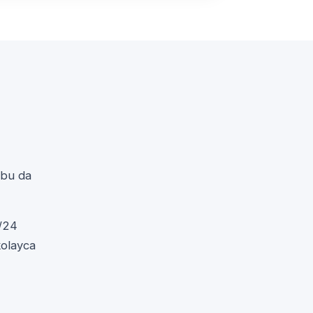
 bu da
7/24
kolayca