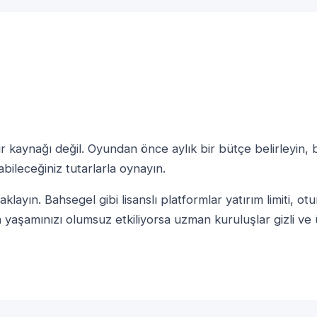
ir kaynağı değil. Oyundan önce aylık bir bütçe belirleyin, b
ileceğiniz tutarlarla oynayın.
layın. Bahsegel gibi lisanslı platformlar yatırım limiti, otu
yaşamınızı olumsuz etkiliyorsa uzman kuruluşlar gizli ve 