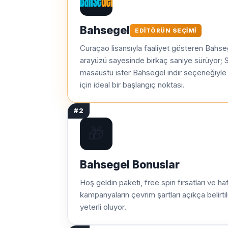
Bahsegel
EDITÖRÜN SEÇIMI
Curaçao lisansıyla faaliyet gösteren Bahseg
arayüzü sayesinde birkaç saniye sürüyor; SSL
masaüstü ister Bahsegel indir seçeneğiyle 
için ideal bir başlangıç noktası.
#2
🎁
Bahsegel Bonuslar
Hoş geldin paketi, free spin fırsatları ve 
kampanyaların çevrim şartları açıkça belirt
yeterli oluyor.