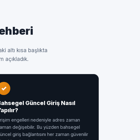
Rehberi
 altı kısa başlıkta
ım açıkladık.
✓
Bahsegel Güncel Giriş Nasıl
apılır?
rişim engelleri nedeniyle adres zaman
aman değişebilir. Bu yüzden bahsegel
üncel giriş bağlantısını her zaman güvenilir