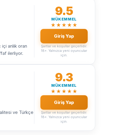
9.5
MÜKEMMEL
★★★★★
Giriş Yap
içi anlık oran
Şartlar ve koşullar geçerlidir.
18+. Yalnızca yeni oyuncular
f ilerliyor.
için.
9.3
MÜKEMMEL
★★★★★
Giriş Yap
alitesi ve Türkçe
Şartlar ve koşullar geçerlidir.
18+. Yalnızca yeni oyuncular
için.