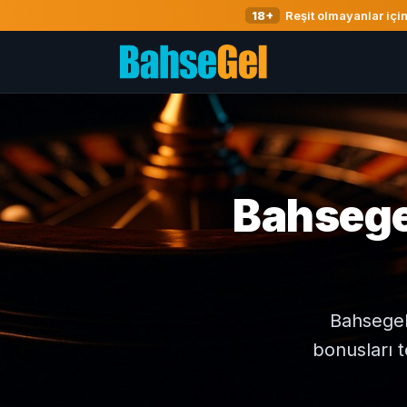
18+
Reşit olmayanlar içi
Bahsegel
Bahsegel 
bonusları t