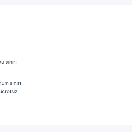
u sınırı
rum sınırı
ücretsiz