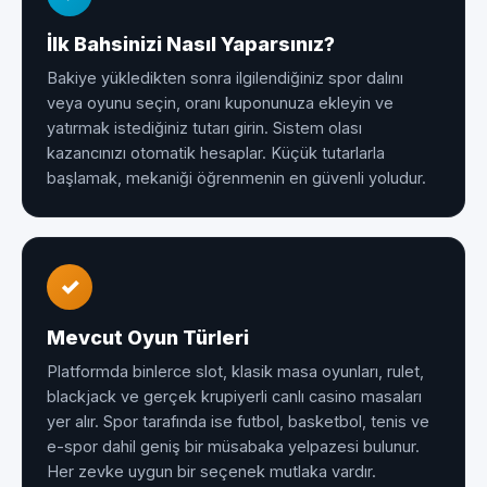
İlk Bahsinizi Nasıl Yaparsınız?
Bakiye yükledikten sonra ilgilendiğiniz spor dalını
veya oyunu seçin, oranı kuponunuza ekleyin ve
yatırmak istediğiniz tutarı girin. Sistem olası
kazancınızı otomatik hesaplar. Küçük tutarlarla
başlamak, mekaniği öğrenmenin en güvenli yoludur.
✓
Mevcut Oyun Türleri
Platformda binlerce slot, klasik masa oyunları, rulet,
blackjack ve gerçek krupiyerli canlı casino masaları
yer alır. Spor tarafında ise futbol, basketbol, tenis ve
e-spor dahil geniş bir müsabaka yelpazesi bulunur.
Her zevke uygun bir seçenek mutlaka vardır.