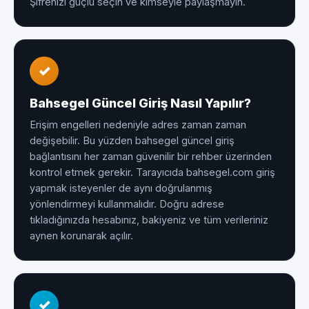
Şifrenizi güçlü seçin ve kimseyle paylaşmayın.
✓
Bahsegel Güncel Giriş Nasıl Yapılır?
Erişim engelleri nedeniyle adres zaman zaman
değişebilir. Bu yüzden bahsegel güncel giriş
bağlantısını her zaman güvenilir bir rehber üzerinden
kontrol etmek gerekir. Tarayıcıda bahsegel.com giriş
yapmak isteyenler de aynı doğrulanmış
yönlendirmeyi kullanmalıdır. Doğru adrese
tıkladığınızda hesabınız, bakiyeniz ve tüm verileriniz
aynen korunarak açılır.
✓