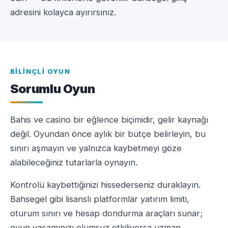
adresini kolayca ayırırsınız.
BILINÇLI OYUN
Sorumlu Oyun
Bahis ve casino bir eğlence biçimidir, gelir kaynağı
değil. Oyundan önce aylık bir bütçe belirleyin, bu
sınırı aşmayın ve yalnızca kaybetmeyi göze
alabileceğiniz tutarlarla oynayın.
Kontrolü kaybettiğinizi hissederseniz duraklayın.
Bahsegel gibi lisanslı platformlar yatırım limiti,
oturum sınırı ve hesap dondurma araçları sunar;
oyun yaşamınızı olumsuz etkiliyorsa uzman