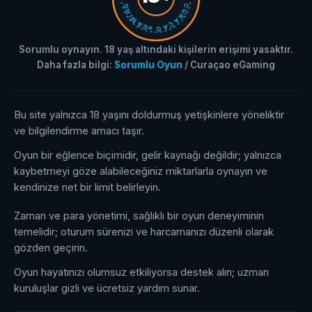
CURAÇAO eGAMING
Sorumlu oynayın. 18 yaş altındaki kişilerin erişimi yasaktır.
Daha fazla bilgi:
Sorumlu Oyun
/ Curaçao eGaming
Bu site yalnızca 18 yaşını doldurmuş yetişkinlere yöneliktir
ve bilgilendirme amacı taşır.
Oyun bir eğlence biçimidir, gelir kaynağı değildir; yalnızca
kaybetmeyi göze alabileceğiniz miktarlarla oynayın ve
kendinize net bir limit belirleyin.
Zaman ve para yönetimi, sağlıklı bir oyun deneyiminin
temelidir; oturum sürenizi ve harcamanızı düzenli olarak
gözden geçirin.
Oyun hayatınızı olumsuz etkiliyorsa destek alın; uzman
kuruluşlar gizli ve ücretsiz yardım sunar.