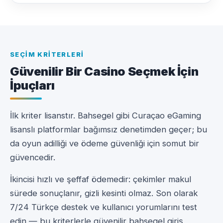
SEÇIM KRITERLERI
Güvenilir Bir Casino Seçmek İçin
İpuçları
İlk kriter lisanstır. Bahsegel gibi Curaçao eGaming
lisanslı platformlar bağımsız denetimden geçer; bu
da oyun adilliği ve ödeme güvenliği için somut bir
güvencedir.
İkincisi hızlı ve şeffaf ödemedir: çekimler makul
sürede sonuçlanır, gizli kesinti olmaz. Son olarak
7/24 Türkçe destek ve kullanıcı yorumlarını test
edin — bu kriterlerle güvenilir bahsegel giriş