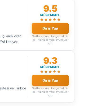
9.5
MÜKEMMEL
★★★★★
Giriş Yap
içi anlık oran
Şartlar ve koşullar geçerlidir.
18+. Yalnızca yeni oyuncular
f ilerliyor.
için.
9.3
MÜKEMMEL
★★★★★
Giriş Yap
alitesi ve Türkçe
Şartlar ve koşullar geçerlidir.
18+. Yalnızca yeni oyuncular
için.