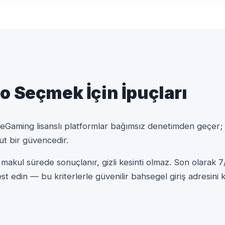
no Seçmek İçin İpuçları
ao eGaming lisanslı platformlar bağımsız denetimden geçer;
ut bir güvencedir.
r makul sürede sonuçlanır, gizli kesinti olmaz. Son olarak 
st edin — bu kriterlerle güvenilir bahsegel giriş adresini 