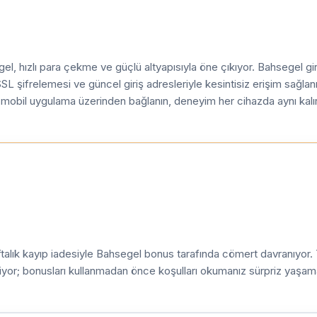
el, hızlı para çekme ve güçlü altyapısıyla öne çıkıyor. Bahsegel gir
 şifrelemesi ve güncel giriş adresleriyle kesintisiz erişim sağlanı
mobil uygulama üzerinden bağlanın, deneyim her cihazda aynı kalır
haftalık kayıp iadesiyle Bahsegel bonus tarafında cömert davranıyor
iliyor; bonusları kullanmadan önce koşulları okumanız sürpriz yaşa