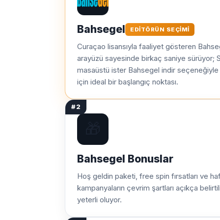
Bahsegel
EDITÖRÜN SEÇIMI
Curaçao lisansıyla faaliyet gösteren Bahseg
arayüzü sayesinde birkaç saniye sürüyor; SSL
masaüstü ister Bahsegel indir seçeneğiyle 
için ideal bir başlangıç noktası.
#2
🎁
Bahsegel Bonuslar
Hoş geldin paketi, free spin fırsatları ve 
kampanyaların çevrim şartları açıkça belirt
yeterli oluyor.