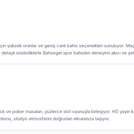
n yüksek oranlar ve geniş canlı bahis seçenekleri sunuluyor. Maç 
etaylı istatistiklerle Bahsegel spor bahisleri deneyimi akıcı ve şeffa
ck ve poker masaları, yüzlerce slot oyunuyla birleşiyor. HD yayın k
lümü, stüdyo atmosferini doğrudan ekranınıza taşıyor.