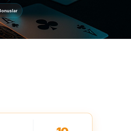
Bonuslar