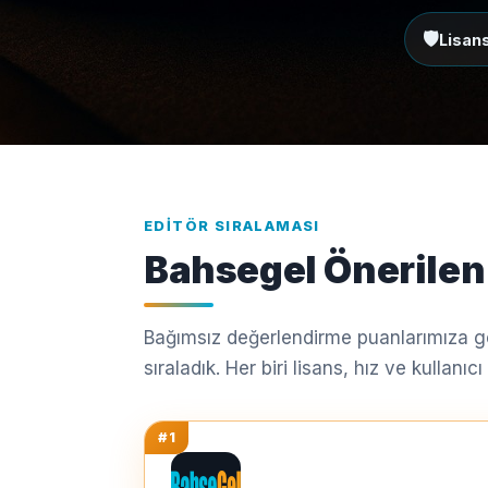
🛡️
Lisan
EDITÖR SIRALAMASI
Bahsegel Önerilen
Bağımsız değerlendirme puanlarımıza g
sıraladık. Her biri lisans, hız ve kullanıc
#1