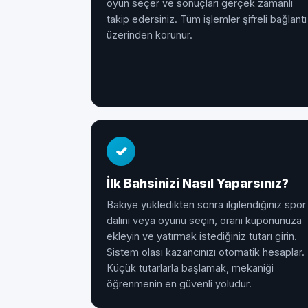
oyun seçer ve sonuçları gerçek zamanlı
takip edersiniz. Tüm işlemler şifreli bağlantı
üzerinden korunur.
✓
İlk Bahsinizi Nasıl Yaparsınız?
Bakiye yükledikten sonra ilgilendiğiniz spor
dalını veya oyunu seçin, oranı kuponunuza
ekleyin ve yatırmak istediğiniz tutarı girin.
Sistem olası kazancınızı otomatik hesaplar.
Küçük tutarlarla başlamak, mekaniği
öğrenmenin en güvenli yoludur.