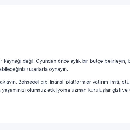
ir kaynağı değil. Oyundan önce aylık bir bütçe belirleyin, b
ileceğiniz tutarlarla oynayın.
layın. Bahsegel gibi lisanslı platformlar yatırım limiti, otu
yaşamınızı olumsuz etkiliyorsa uzman kuruluşlar gizli ve 