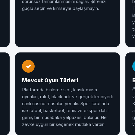
sorunsuz tamamlanmasını sağlar. Şifrenizi
b
güçlü seçin ve kimseyle paylaşmayın.
T
i
y
t
v
✓
Mevcut Oyun Türleri
Platformda binlerce slot, klasik masa
Ö
oyunları, rulet, blackjack ve gerçek krupiyerli
v
canlı casino masaları yer alır. Spor tarafında
K
ise futbol, basketbol, tenis ve e-spor dahil
a
geniş bir müsabaka yelpazesi bulunur. Her
g
zevke uygun bir seçenek mutlaka vardır.
v