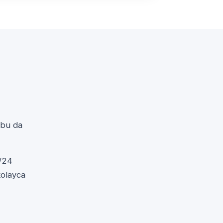
 bu da
7/24
kolayca