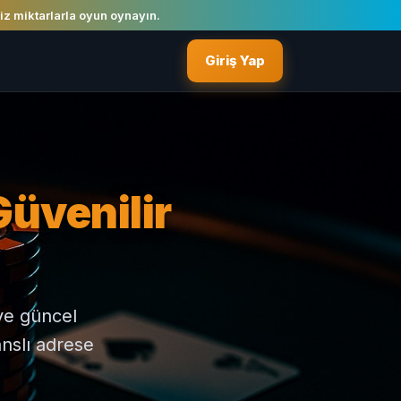
iz miktarlarla oyun oynayın.
Giriş Yap
Güvenilir
 ve güncel
anslı adrese