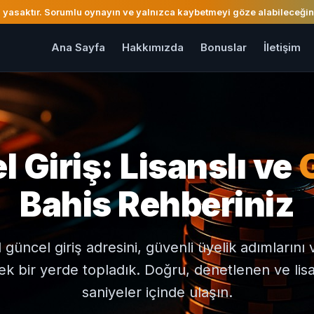
n yasaktır. Sorumlu oynayın ve yalnızca kaybetmeyi göze alabileceğin
Ana Sayfa
Hakkımızda
Bonuslar
İletişim
 Giriş: Lisanslı ve
Bahis Rehberiniz
güncel giriş adresini, güvenli üyelik adımlarını
ek bir yerde topladık. Doğru, denetlenen ve lis
saniyeler içinde ulaşın.