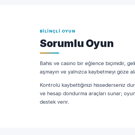
BILINÇLI OYUN
Sorumlu Oyun
Bahis ve casino bir eğlence biçimidir, gel
aşmayın ve yalnızca kaybetmeyi göze alab
Kontrolü kaybettiğinizi hissederseniz durak
ve hesap dondurma araçları sunar; oyun 
destek verir.